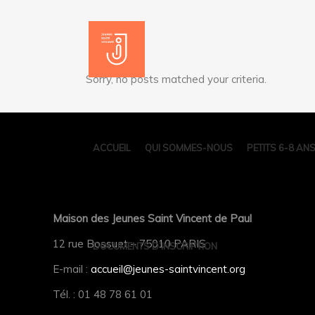
Sorry, no posts matched your criteria.
ACCUEIL
QUI SOMMES-NOUS
PETITS 6-8 AN
Maison des Jeunes Saint Vincent de Paul
12 rue Bossuet – 75010 PARIS
DOCUMENTS D’INSCRIPTION
E-mail :
accueil@jeunes-saintvincent.org
Tél. : 01 48 78 61 01