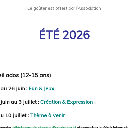
Le goûter est offert par l’Association
ÉTÉ 2026
il ados (12-15 ans)
au 26 juin :
Fun & Jeux
juin au 3 juillet :
Création & Expression
u 10 juillet :
Thème à venir
nscrire,
téléchargez le dossier d’inscription ici
et apportez-le à la Maison 