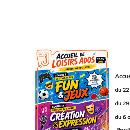
Accue
du 22 
du 29 
du 6 a
Pour s’i