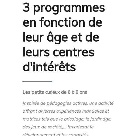
3 programmes
en fonction de
leur âge et de
leurs centres
d'intérêts
Les petits curieux de 6 à 8 ans
I
nspirée de pédagogies actives, une activité
offrant diverses expériences manuelles et
motrices tels que le bricolage, le jardinage,
des jeux de société,… favorisant le
développement et les capacités